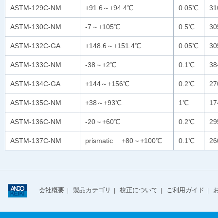
ASTM-129C-NM
+91.6～+94.4℃
0.05℃
3
ASTM-130C-NM
-7～+105℃
0.5℃
30
ASTM-132C-GA
+148.6～+151.4℃
0.05℃
3
ASTM-133C-NM
-38～+2℃
0.1℃
3
ASTM-134C-GA
+144～+156℃
0.2℃
2
ASTM-135C-NM
+38～+93℃
1℃
1
ASTM-136C-NM
-20～+60℃
0.2℃
2
ASTM-137C-NM
prismatic +80～+100℃
0.1℃
26
会社概要
製品カテゴリ
校正について
ご利用ガイド
|
|
|
|