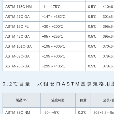
ASTM-113C-NM
-1～+175℃
0.5℃
410×
ASTM-27C-GA
+147～+182℃
0.5℃
301x
ASTM-16C-FL
+30～+200℃
0.5℃
395x
ASTM-42C-GA
+95～+255℃
0.5℃
395x
ASTM-101C-GA
+195～+305℃
0.5℃
370x
ASTM-69C-GA
+195～+305℃
0.5℃
379x
ASTM-70C-GA
+295～+405℃
0.5℃
379x
0.2℃目量 水銀ゼロASTM国際規格用
製品No.
温度範囲
目量
全長×
ASTM-99C-NM
-50～+5℃
0.2℃
305×6.5～8