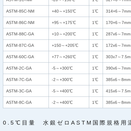
ASTM-85C-NM
+40～+150℃
1℃
314×6～7mm
ASTM-86C-NM
+95～+175℃
1℃
170×6～7mm
ASTM-88C-GA
+10～+200℃
1℃
287x6～7mm
ASTM-87C-GA
+150～+205℃
1℃
172x6～7mm
ASTM-60C-GA
+77～+260℃
1℃
303x7～7.5
ASTM-2C-GA
-5～+300℃
1℃
390x6～7mm
ASTM-7C-GA
-2～+300℃
1℃
385x6～8mm
ASTM-3C-GA
-5～+400℃
1℃
415x6～7.5m
ASTM-8C-GA
-2～+400℃
1℃
385x6～8mm
0.5℃目量 水銀ゼロASTM国際規格用