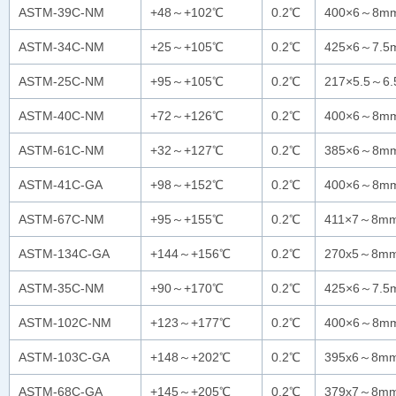
ASTM-39C-NM
+48～+102℃
0.2℃
400×6～8m
ASTM-34C-NM
+25～+105℃
0.2℃
425×6～7.5
ASTM-25C-NM
+95～+105℃
0.2℃
217×5.5～6
ASTM-40C-NM
+72～+126℃
0.2℃
400×6～8m
ASTM-61C-NM
+32～+127℃
0.2℃
385×6～8m
ASTM-41C-GA
+98～+152℃
0.2℃
400×6～8m
ASTM-67C-NM
+95～+155℃
0.2℃
411×7～8m
ASTM-134C-GA
+144～+156℃
0.2℃
270x5～8m
ASTM-35C-NM
+90～+170℃
0.2℃
425×6～7.5
ASTM-102C-NM
+123～+177℃
0.2℃
400×6～8m
ASTM-103C-GA
+148～+202℃
0.2℃
395x6～8m
ASTM-68C-GA
+145～+205℃
0.2℃
379x7～8m