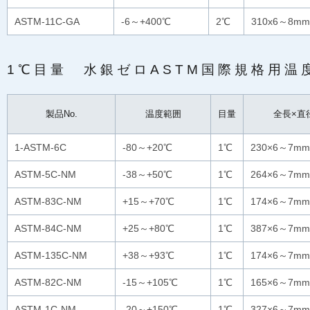
ASTM-11C-GA
-6～+400℃
2℃
310x6～8mm
1℃目量 水銀ゼロASTM国際規格用温
製品No.
温度範囲
目量
全長×直
1-ASTM-6C
-80～+20℃
1℃
230×6～7mm
ASTM-5C-NM
-38～+50℃
1℃
264×6～7mm
ASTM-83C-NM
+15～+70℃
1℃
174×6～7mm
ASTM-84C-NM
+25～+80℃
1℃
387×6～7mm
ASTM-135C-NM
+38～+93℃
1℃
174×6～7mm
ASTM-82C-NM
-15～+105℃
1℃
165×6～7mm
ASTM-1C-NM
-20～+150℃
1℃
327×6～7mm