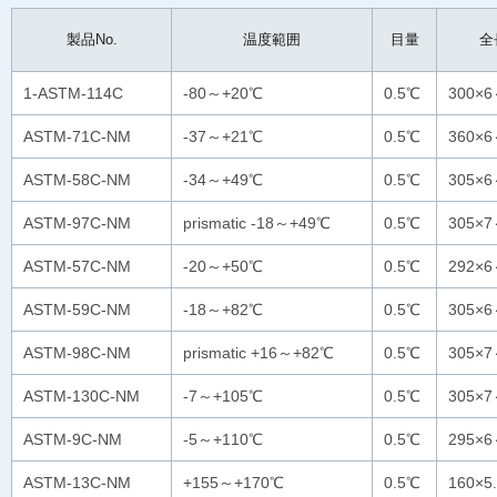
製品No.
温度範囲
目量
全
1-ASTM-114C
-80～+20℃
0.5℃
300×
ASTM-71C-NM
-37～+21℃
0.5℃
360×
ASTM-58C-NM
-34～+49℃
0.5℃
305×
ASTM-97C-NM
prismatic -18～+49℃
0.5℃
305×
ASTM-57C-NM
-20～+50℃
0.5℃
292×
ASTM-59C-NM
-18～+82℃
0.5℃
305×
ASTM-98C-NM
prismatic +16～+82℃
0.5℃
305×
ASTM-130C-NM
-7～+105℃
0.5℃
305×
ASTM-9C-NM
-5～+110℃
0.5℃
295×
ASTM-13C-NM
+155～+170℃
0.5℃
160×