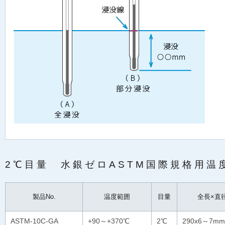
2℃目量 水銀ゼロASTM国際規格用温
製品No.
温度範囲
目量
全長×直
ASTM-10C-GA
+90～+370℃
2℃
290x6～7mm