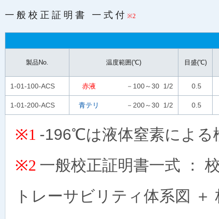
一般校正証明書 一式付
※2
製品No.
温度範囲(℃)
目盛(℃)
1-01-100-ACS
赤液
－100～30 1/2
0.5
1-01-200-ACS
青テリ
－200～30 1/2
0.5
-196℃は液体窒素によ
※1
一般校正証明書一式 ： 
※2
トレーサビリティ体系図 ＋