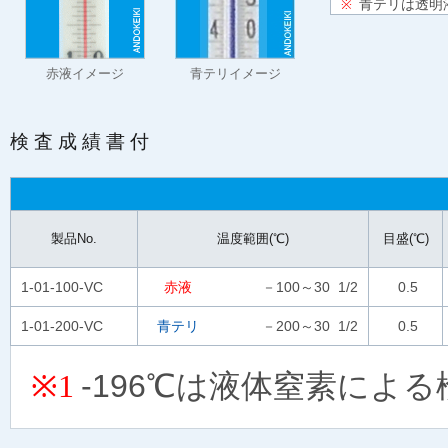
青テリは透明
※
赤液イメージ
青テリイメージ
検査成績書付
製品No.
温度範囲(℃)
目盛(℃)
1-01-100-VC
赤液
－100～30 1/2
0.5
1-01-200-VC
青テリ
－200～30 1/2
0.5
-196℃は液体窒素によ
※1