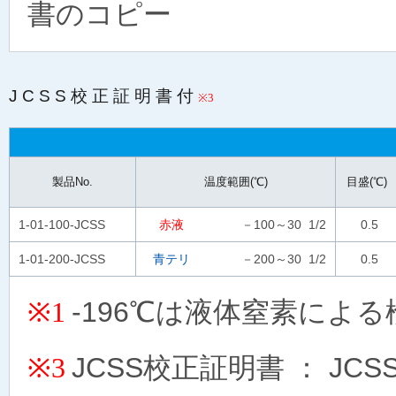
書のコピー
JCSS校正証明書付
※3
製品No.
温度範囲(℃)
目盛(℃)
1-01-100-JCSS
赤液
－100～30 1/2
0.5
1-01-200-JCSS
青テリ
－200～30 1/2
0.5
-196℃は液体窒素によ
※1
JCSS校正証明書 ： J
※3