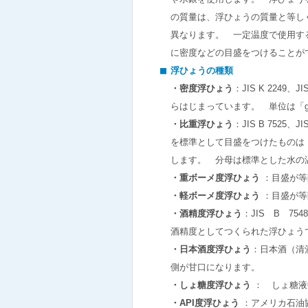
の質量は、浮ひょうの質量と等し
異なります。 一定温度で使用す
に密度などの目盛をつけることが
浮ひょうの種類
・密度浮ひょう
：JIS K 224
らはじまっています。 単位は「g
・比重浮ひょう
：JIS B 752
を標準として目盛をつけたものは「2
します。 分母は標準とした水の
・重ボーメ度浮ひょう
：目盛が等
・軽ボーメ度浮ひょう
：目盛が等
・酒精度浮ひょう
：JIS B 7
酒精度としてつくられた浮ひょ
・日本酒度浮ひょう
：日本酒（清
側が甘口になります。
・しょ糖度浮ひょう
： しょ糖液
・API度浮ひょう
：アメリカ石油協