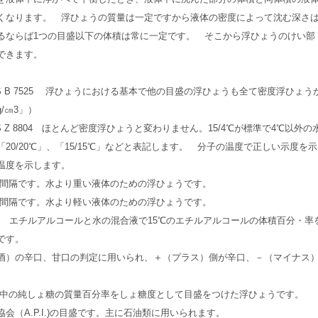
くなります。 浮ひょうの質量は一定ですから液体の密度によって沈む深さ
るならば1つの目盛以下の体積は常に一定です。 そこから浮ひょうのけい部
できます。
9、JIS B 7525 浮ひょうにおける基本で他の目盛の浮ひょうも全て密度浮ひょう
/㎝3」）
5、JIS Z 8804 ほとんど密度浮ひょうと変わりません。15/4℃が標準で4℃以外の
0/20℃」、「15/15℃」などと表記します。 分子の温度で正しい示度を示
温度を示します。
間隔です。水より重い液体のための浮ひょうです。
間隔です。水より軽い液体のための浮ひょうです。
548 エチルアルコールと水の混合液で15℃のエチルアルコールの体積百分・率
うです。
酒）の辛口、甘口の判定に用いられ、＋（プラス）側が辛口、－（マイナス
中の純しょ糖の質量百分率をしょ糖度として目盛をつけた浮ひょうです。
会（A.P.I.)の目盛です。主に石油類に用いられます。