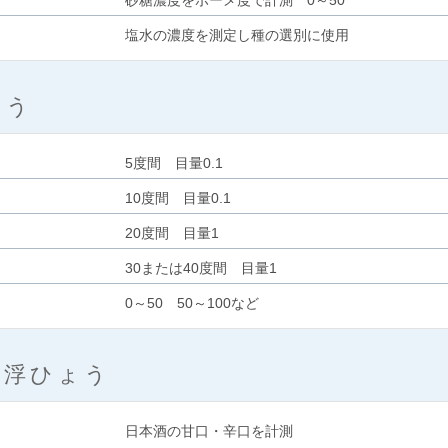
砂糖濃度をボーメ度で計測 0～50
塩水の濃度を測定し種の選別に使用
ょう
5度間 目量0.1
10度間 目量0.1
20度間 目量1
30または40度間 目量1
0～50 50～100など
度浮ひょう
日本酒の甘口・辛口を計測