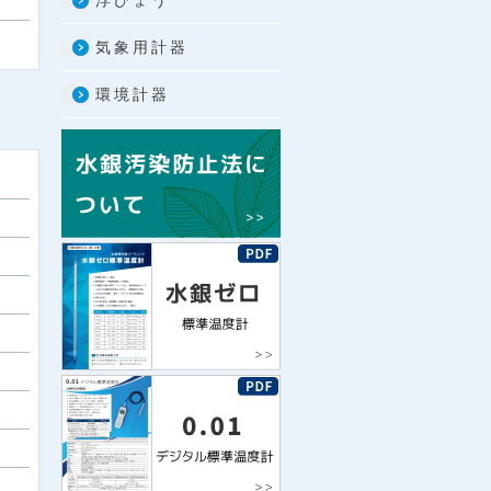
浮ひょう
気象用計器
環境計器