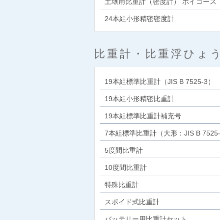
土壌用比重計（密度計） ボイコース
24本組小形精密密度計
比重計・比重浮ひょ
19本組標準比重計（JIS B 7525-3）
19本組小形精密比重計
19本組標準比重計補充号
7本組標準比重計（大形：JIS B 7525
5度間比重計
10度間比重計
特殊比重計
スポイド式比重計
バッテリー用比重計セット