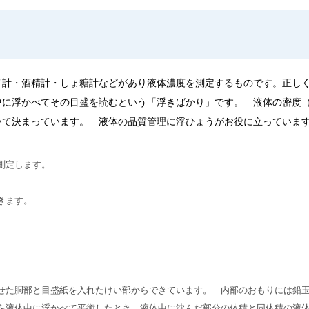
計・酒精計・しょ糖計などがあり液体濃度を測定するものです。正し
中に浮かべてその目盛を読むという「浮きばかり」です。 液体の密度
いて決まっています。 液体の品質管理に浮ひょうがお役に立っていま
測定します。
きます。
た胴部と目盛紙を入れたけい部からできています。 内部のおもりには鉛
を液体中に浮かべて平衡したとき、液体中に沈んだ部分の体積と同体積の液