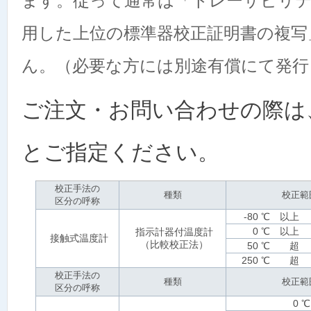
ます。従って通常は「トレーサビリテ
用した上位の標準器校正証明書の複写
ん。（必要な方には別途有償にて発行
ご注文・お問い合わせの際は、
とご指定ください。
校正手法の
種類
校正範
区分の呼称
-80 ℃ 以上
0 ℃ 以上
指示計器付温度計
接触式温度計
（比較校正法）
50 ℃ 超
250 ℃ 超
校正手法の
種類
校正範
区分の呼称
0 ℃